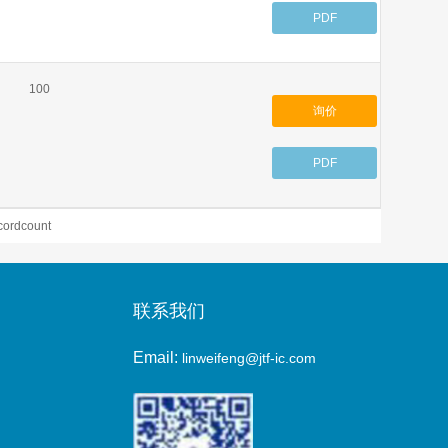
PDF
100
询价
PDF
ordcount
联系我们
Email:
linweifeng@jtf-ic.com