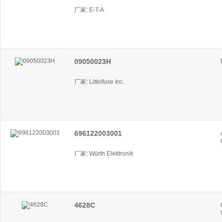
厂家: E-T-A
09050023H
厂家: Littelfuse Inc.
696122003001
厂家: Würth Elektronik
4628C