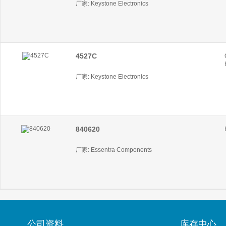
厂家: Keystone Electronics
4527C
厂家: Keystone Electronics
840620
厂家: Essentra Components
公司资料
库存中心